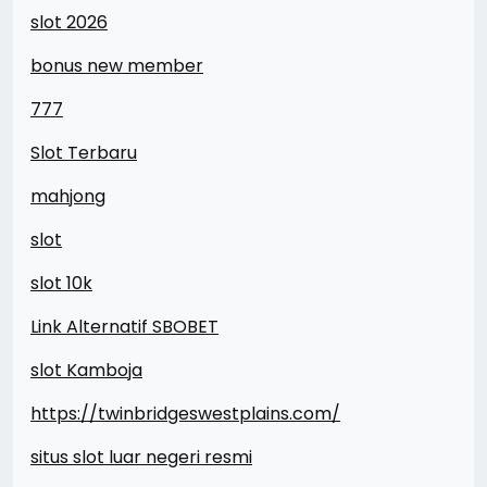
slot 2026
bonus new member
777
Slot Terbaru
mahjong
slot
slot 10k
Link Alternatif SBOBET
slot Kamboja
https://twinbridgeswestplains.com/
situs slot luar negeri resmi