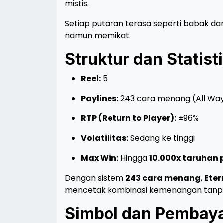
mistis.
Setiap putaran terasa seperti babak dar
namun memikat.
Struktur dan Statis
Reel:
5
Paylines:
243 cara menang (All Way
RTP (Return to Player):
±96%
Volatilitas:
Sedang ke tinggi
Max Win:
Hingga
10.000x taruhan p
Dengan sistem
243 cara menang
,
Eter
mencetak kombinasi kemenangan tanpa 
Simbol dan Pembay