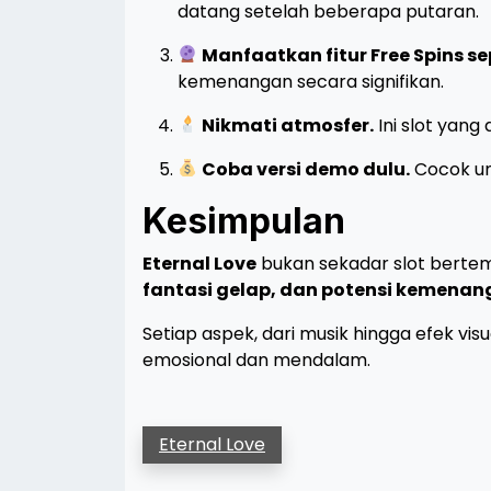
datang setelah beberapa putaran.
Manfaatkan fitur Free Spins s
kemenangan secara signifikan.
Nikmati atmosfer.
Ini slot yang
Coba versi demo dulu.
Cocok un
Kesimpulan
Eternal Love
bukan sekadar slot bertem
fantasi gelap, dan potensi kemenan
Setiap aspek, dari musik hingga efek v
emosional dan mendalam.
Eternal Love