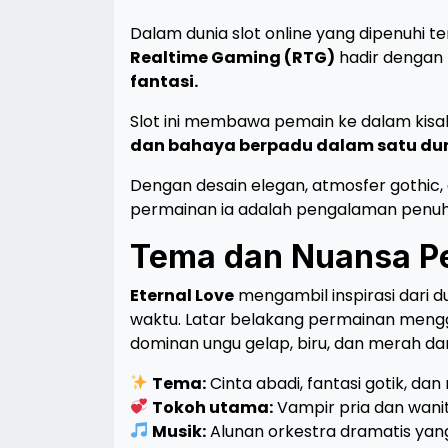
Dalam dunia slot online yang dipenuhi t
Realtime Gaming (RTG)
hadir dengan
fantasi.
Slot ini membawa pemain ke dalam kisa
dan bahaya berpadu dalam satu duni
Dengan desain elegan, atmosfer gothic
permainan ia adalah pengalaman penuh 
Tema dan Nuansa P
Eternal Love
mengambil inspirasi dari d
waktu. Latar belakang permainan mengg
dominan ungu gelap, biru, dan merah da
Tema:
Cinta abadi, fantasi gotik, dan
Tokoh utama:
Vampir pria dan wanit
Musik:
Alunan orkestra dramatis ya