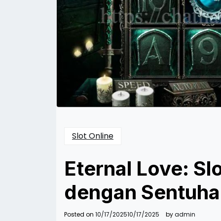
Slot Online
Eternal Love: Sl
dengan Sentuha
Posted on
10/17/2025
10/17/2025
by
admin