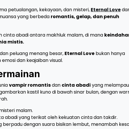
ema petualangan, kekayaan, dan misteri,
Eternal Love
dar
 nuansa yang berbeda
romantis, gelap, dan penuh
h cinta abadi antara makhluk malam, di mana
keindaha
a mistis.
, dan peluang menang besar,
Eternal Love
bukan hanya
emosi dan keajaiban visual.
ermainan
unia
vampir romantis
dan
cinta abadi
yang melampau
ambarkan kastil kuno di bawah sinar bulan, dengan war
rah.
 misteri malam.
a abadi yang terikat oleh kekuatan cinta dan takdir.
ng berpadu dengan suara bisikan lembut, menambah kes