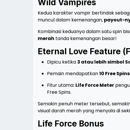
Wild Vampires
Kedua karakter vampir bertindak sebag
muncul dalam kemenangan,
payout-ny
Kombinasi keduanya dalam satu spin bis
merah
tanda kemenangan besar!
Eternal Love Feature (
Dipicu ketika
3 atau lebih simbol 
Pemain mendapatkan
10 Free Spin
Fitur utama:
Life Force Meter
penguk
Free Spins.
Semakin penuh meter tersebut, semakin
visual darah merah yang menyala di se
Life Force Bonus