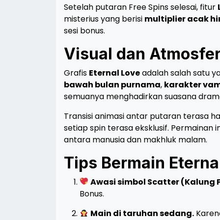
Setelah putaran Free Spins selesai, fitur
misterius yang berisi
multiplier acak h
sesi bonus.
Visual dan Atmosfe
Grafis
Eternal Love
adalah salah satu ya
bawah bulan purnama
,
karakter vamp
semuanya menghadirkan suasana dramat
Transisi animasi antar putaran terasa 
setiap spin terasa eksklusif. Permaina
antara manusia dan makhluk malam.
Tips Bermain Eterna
Awasi simbol Scatter (Kalung 
Bonus.
Main di taruhan sedang.
Karena