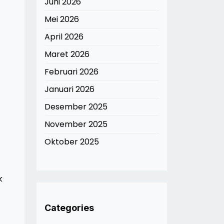
Juni 2026
Mei 2026
April 2026
Maret 2026
Februari 2026
Januari 2026
Desember 2025
November 2025
Oktober 2025
k
Categories