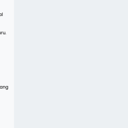
al
ru.
yang