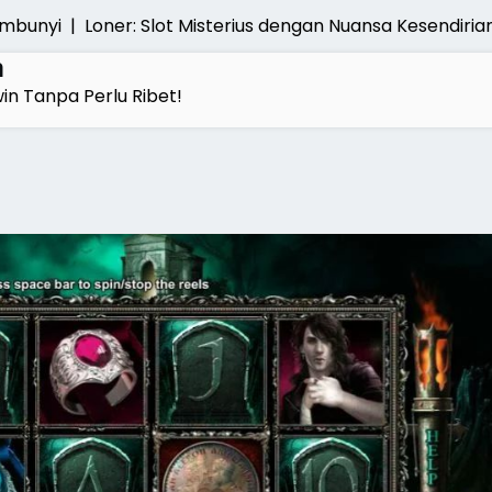
nyi |
Loner: Slot Misterius dengan Nuansa Kesendirian d
m
win Tanpa Perlu Ribet!