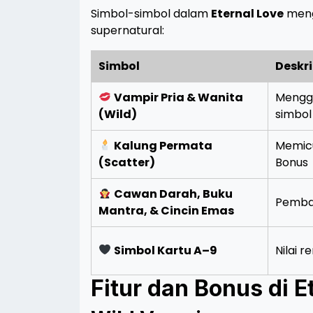
Simbol-simbol dalam
Eternal Love
meng
supernatural:
Simbol
Deskri
Vampir Pria & Wanita
Mengg
(Wild)
simbol
Kalung Permata
Memicu
(Scatter)
Bonus
Cawan Darah, Buku
Pemba
Mantra, & Cincin Emas
Simbol Kartu A–9
Nilai r
Fitur dan Bonus di E