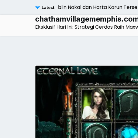
Skip
tasi Gelap dengan Goblin Nakal dan Harta Karun Tersembu
Latest
to
content
chathamvillagememphis.co
Eksklusif Hari Ini: Strategi Cerdas Raih Max