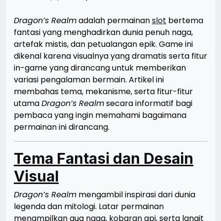
Dragon’s Realm
adalah permainan
slot
bertema
fantasi yang menghadirkan dunia penuh naga,
artefak mistis, dan petualangan epik. Game ini
dikenal karena visualnya yang dramatis serta fitur
in-game yang dirancang untuk memberikan
variasi pengalaman bermain. Artikel ini
membahas tema, mekanisme, serta fitur-fitur
utama
Dragon’s Realm
secara informatif bagi
pembaca yang ingin memahami bagaimana
permainan ini dirancang.
Tema Fantasi dan Desain
Visual
Dragon’s Realm
mengambil inspirasi dari dunia
legenda dan mitologi. Latar permainan
menampilkan gua naga, kobaran api, serta langit