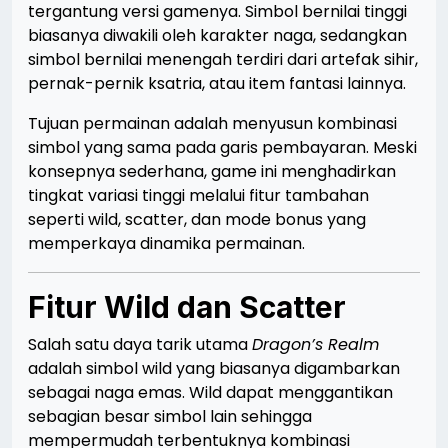
tergantung versi gamenya. Simbol bernilai tinggi
biasanya diwakili oleh karakter naga, sedangkan
simbol bernilai menengah terdiri dari artefak sihir,
pernak-pernik ksatria, atau item fantasi lainnya.
Tujuan permainan adalah menyusun kombinasi
simbol yang sama pada garis pembayaran. Meski
konsepnya sederhana, game ini menghadirkan
tingkat variasi tinggi melalui fitur tambahan
seperti wild, scatter, dan mode bonus yang
memperkaya dinamika permainan.
Fitur Wild dan Scatter
Salah satu daya tarik utama
Dragon’s Realm
adalah simbol wild yang biasanya digambarkan
sebagai naga emas. Wild dapat menggantikan
sebagian besar simbol lain sehingga
mempermudah terbentuknya kombinasi