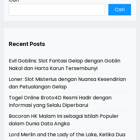
Cari
Recent Posts
Evil Goblins: Slot Fantasi Gelap dengan Goblin
Nakal dan Harta Karun Tersembunyi
Loner: Slot Misterius dengan Nuansa Kesendirian
dan Petualangan Gelap
Togel Online Broto4D Resmi Hadir dengan
Informasi yang Selalu Diperbarui
Bocoran HK Malam Ini sebagai Istilah Populer
dalam Dunia Data Angka
Lord Merlin and the Lady of the Lake, Ketika Dua