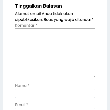
Tinggalkan Balasan
Alamat email Anda tidak akan
dipublikasikan.
Ruas yang wajib ditandai
*
Komentar
*
Nama
*
Email
*