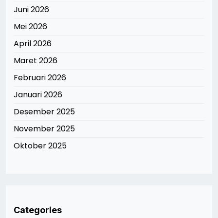
Juni 2026
Mei 2026
April 2026
Maret 2026
Februari 2026
Januari 2026
Desember 2025
November 2025
Oktober 2025
Categories