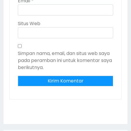
Email
*
Situs Web
Simpan nama, email, dan situs web saya
pada peramban ini untuk komentar saya
berikutnya.