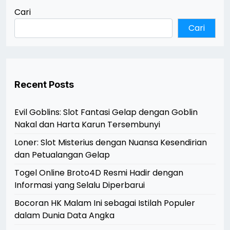
Cari
Cari
Recent Posts
Evil Goblins: Slot Fantasi Gelap dengan Goblin
Nakal dan Harta Karun Tersembunyi
Loner: Slot Misterius dengan Nuansa Kesendirian
dan Petualangan Gelap
Togel Online Broto4D Resmi Hadir dengan
Informasi yang Selalu Diperbarui
Bocoran HK Malam Ini sebagai Istilah Populer
dalam Dunia Data Angka