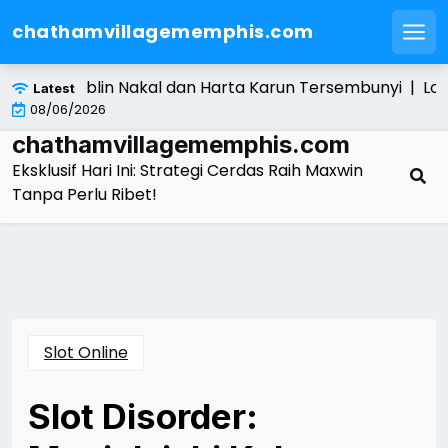
chathamvillagememphis.com
Men
Skip
 dengan Goblin Nakal dan Harta Karun Tersembunyi |
Loner
Latest
to
08/06/2026
content
chathamvillagememphis.com
Eksklusif Hari Ini: Strategi Cerdas Raih Maxwin
Tanpa Perlu Ribet!
Slot Online
Slot Disorder: