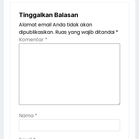
Tinggalkan Balasan
Alamat email Anda tidak akan
dipublikasikan.
Ruas yang wajib ditandai
*
Komentar
*
Nama
*