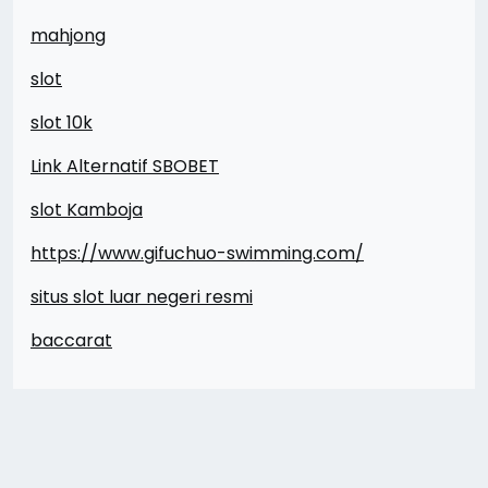
mahjong
slot
slot 10k
Link Alternatif SBOBET
slot Kamboja
https://www.gifuchuo-swimming.com/
situs slot luar negeri resmi
baccarat